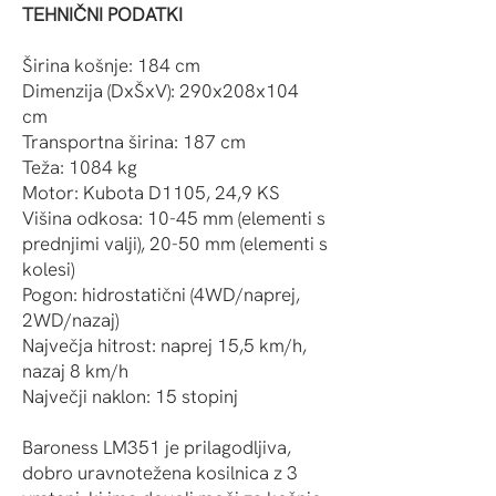
TEHNIČNI PODATKI
Širina košnje: 184 cm
Dimenzija (DxŠxV): 290x208x104
cm
Transportna širina: 187 cm
Teža: 1084 kg
Motor: Kubota D1105, 24,9 KS
Višina odkosa: 10-45 mm (elementi s
prednjimi valji), 20-50 mm (elementi s
kolesi)
Pogon: hidrostatični (4WD/naprej,
2WD/nazaj)
Največja hitrost: naprej 15,5 km/h,
nazaj 8 km/h
Največji naklon: 15 stopinj
Baroness LM351 je prilagodljiva,
dobro uravnotežena kosilnica z 3