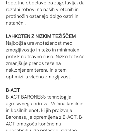
toplotne obdelave pa zagotavlja, da
rezalni robovi na naših vretenih in
protinožih ostanejo dolgo ostri in
natančni.
LAHKOTEN Z NIZKIM TEŽIŠČEM
Najboljša uravnoteženost med
zmogljivostjo in težo in minimalen
pritisk na travno rušo. Nizko težišče
zmanjšuje prenos teže na
naklonjenem terenu in s tem
optimizira vlečno zmogljivost.
B-ACT
B-ACT BARONESS tehnologija
agresivnega odreza. Večina kosilnic
in kosilnih enot, ki jih proizvaja
Baroness, je opremljena z B-ACT. B-
ACT omogoča končnemu
uporabniku, da prilagodi rezalno