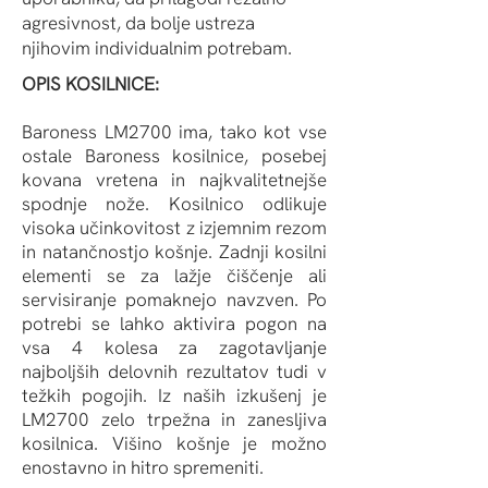
agresivnost, da bolje ustreza
njihovim individualnim potrebam.
OPIS KOSILNICE:
Baroness LM2700 ima, tako kot vse
ostale Baroness kosilnice, posebej
kovana vretena in najkvalitetnejše
spodnje nože. Kosilnico odlikuje
visoka učinkovitost z izjemnim rezom
in natančnostjo košnje. Zadnji kosilni
elementi se za lažje čiščenje ali
servisiranje pomaknejo navzven. Po
potrebi se lahko aktivira pogon na
vsa 4 kolesa za zagotavljanje
najboljših delovnih rezultatov tudi v
težkih pogojih. Iz naših izkušenj je
LM2700 zelo trpežna in zanesljiva
kosilnica. Višino košnje je možno
enostavno in hitro spremeniti.