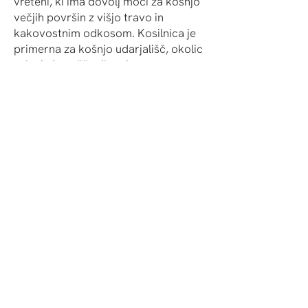
vreteni, ki ima dovolj moči za košnjo
večjih površin z višjo travo in
kakovostnim odkosom. Kosilnica je
primerna za košnjo udarjališč, okolic
zelenic in peščenih ovir ter
nogometnih igrišč.
Kosilnico poganja dizelski motor
Kubota z 24,9 KS. Kakovost košnje je
zaradi izvrstne ostrine in trpežnosti
Baronessovih vreten in protinožev do
3 x boljša kot pri konkurenci. Ključna
je tudi preprostost z minimalnim
številom krmilnih sistemov in brez
zapletene elektronike, hkrati pa
ohranja tehnično celovitost in
kakovost po kateri je Baroness znan.
Ponaša se z vodilnim štirikolesnim
pogonom v industriji z možnostjo
varne in brezskrbne košnje vse do