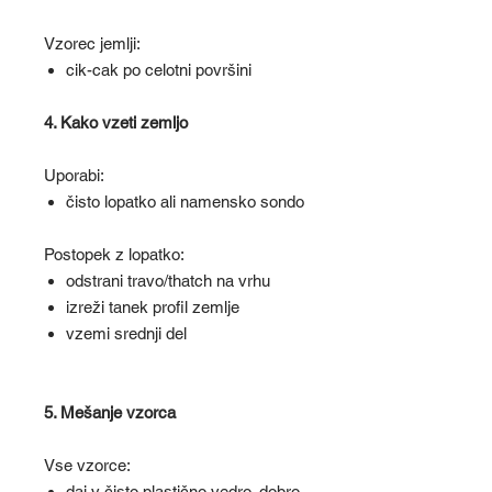
Vzorec jemlji:
cik-cak po celotni površini
4. Kako vzeti zemljo
Uporabi:
čisto lopatko ali namensko sondo
Postopek z lopatko:
odstrani travo/thatch na vrhu
izreži tanek profil zemlje
vzemi srednji del
5. Mešanje vzorca
Vse vzorce:
daj v čisto plastično vedro, dobro