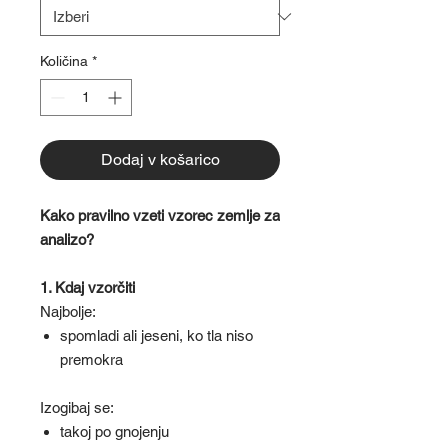
Količina
*
Dodaj v košarico
Kako pravilno vzeti vzorec zemlje za
analizo?
1. Kdaj vzorčiti
Najbolje:
spomladi ali jeseni, ko tla niso
premokra
Izogibaj se:
takoj po gnojenju