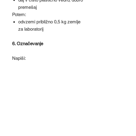
premešaj
Potem:
odvzemi približno 0,5 kg zemlje
za laboratorij
6. Označevanje
Napiši:
trata / zelenica
datum
morebitne posebnosti:
senčna trata
pogosto gnojena
težka tla
namakanje
Zelo pomembno!