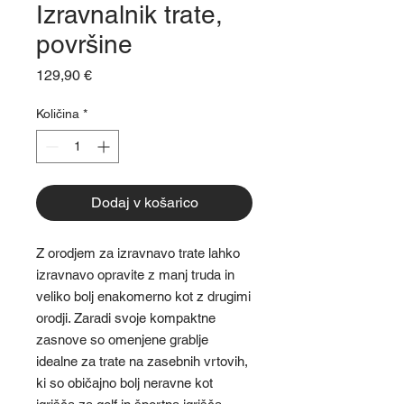
Izravnalnik trate,
površine
Price
129,90 €
Količina
*
Dodaj v košarico
Z orodjem za izravnavo trate lahko
izravnavo opravite z manj truda in
veliko bolj enakomerno kot z drugimi
orodji. Zaradi svoje kompaktne
zasnove so omenjene grablje
idealne za trate na zasebnih vrtovih,
ki so običajno bolj neravne kot