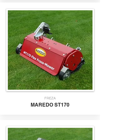
FREZA
M
AREDO
S
T170