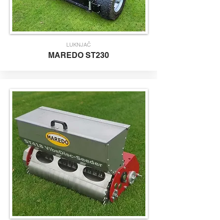
LUKNJAČ
M
AREDO
S
T230