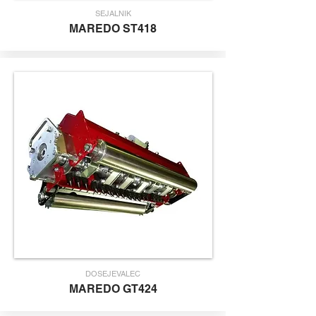
SEJALNIK
MAR
EDO ST418
DOSEJEVALEC
M
AREDO
G
T424