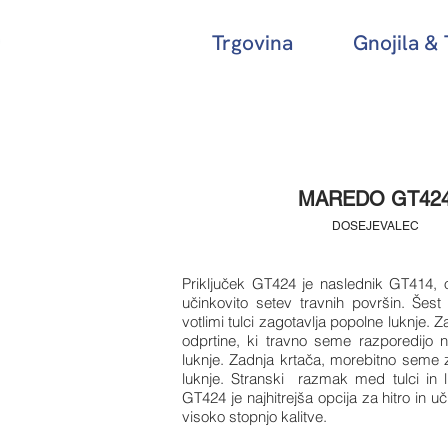
Trgovina
Gnojila &
MAREDO GT42
DOSEJEVALEC
Priključek GT424 je naslednik GT414,
učinkovito setev travnih površin. Šest
votlimi tulci zagotavlja popolne luknje.
odprtine, ki travno seme razporedijo 
luknje. Zadnja krtača, morebitno seme z
luknje. Stranski razmak med tulci in
GT424 je najhitrejša opcija za hitro in u
visoko stopnjo kalitve.