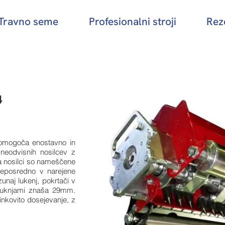
 Travno seme
Profesionalni stroji
Reze
4
 omogoča enostavno in
 neodvisnih nosilcev z
 Za nosilci so nameščene
neposredno v narejene
unaj lukenj, pokrtači v
 luknjami znaša 29mm.
činkovito dosejevanje, z