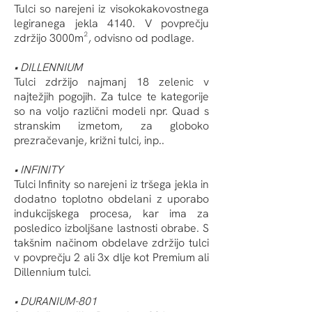
Tulci so narejeni iz visokokakovostnega
legiranega jekla 4140. V povprečju
zdržijo 3000m², odvisno od podlage.
• DILLENNIUM
Tulci zdržijo najmanj 18 zelenic v
najtežjih pogojih. Za tulce te kategorije
so na voljo različni modeli npr. Quad s
stranskim izmetom, za globoko
prezračevanje, križni tulci, inp..
• INFINITY
Tulci Infinity so narejeni iz tršega jekla in
dodatno toplotno obdelani z uporabo
indukcijskega procesa, kar ima za
posledico izboljšane lastnosti obrabe. S
takšnim načinom obdelave zdržijo tulci
v povprečju 2 ali 3x dlje kot Premium ali
Dillennium tulci.
• DURANIUM-801