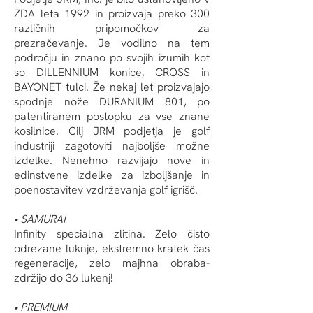
ZDA leta 1992 in proizvaja preko 300
različnih pripomočkov za
prezračevanje. Je vodilno na tem
področju in znano po svojih izumih kot
so DILLENNIUM konice, CROSS in
BAYONET tulci. Že nekaj let proizvajajo
spodnje nože DURANIUM 801, po
patentiranem postopku za vse znane
kosilnice. Cilj JRM podjetja je golf
industriji zagotoviti najboljše možne
izdelke. Nenehno razvijajo nove in
edinstvene izdelke za izboljšanje in
poenostavitev vzdrževanja golf igrišč.
• SAMURAI
Infinity specialna zlitina. Zelo čisto
odrezane luknje, ekstremno kratek čas
regeneracije, zelo majhna obraba-
zdržijo do 36 lukenj!
• PREMIUM