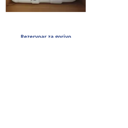
Rezervoar za gorivo
Club Car DS od l.1992
naprej