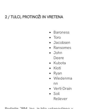
2 / TULCI, PROTINOŽI IN VRETENA
Baroness
Toro
Jacobsen
Ransomes
John
Deere
Kubota
Kioti
Ryan
Wiedenma
nn
Verti-Drain
Soil
Reliever
Podjetje JRM, Inc. je bilo ustanovljeno v