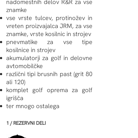
nadomestnih delov R&R za vse
znamke
vse vrste tulcev, protinožev in
vreten proizvajalca JRM, za vse
znamke, vrste kosilnic in strojev
pnevmatike za vse tipe
kosilnice in strojev
akumulatorji za golf in delovne
avtomobilčke
različni tipi brusnih past (grit 80
ali 120)
komplet golf oprema za golf
igrišča
ter mnogo ostalega
1 / REZERVNI DELI