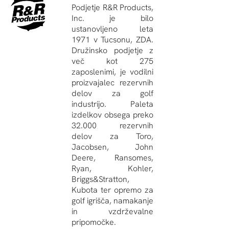
Podjetje R&R Products,
Inc. je bilo
ustanovljeno leta
1971 v Tucsonu, ZDA.
Družinsko podjetje z
več kot 275
zaposlenimi, je vodilni
proizvajalec rezervnih
delov za golf
industrijo. Paleta
izdelkov obsega preko
32.000 rezervnih
delov za Toro,
Jacobsen, John
Deere, Ransomes,
Ryan, Kohler,
Briggs&Stratton,
Kubota ter opremo za
golf igrišča, namakanje
in vzdrževalne
pripomočke.