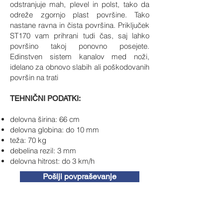
odstranjuje mah, plevel in polst, tako da
odreže zgornjo plast površine. Tako
nastane ravna in čista površina. Priključek
ST170 vam prihrani tudi čas, saj lahko
površino takoj ponovno posejete.
Edinstven sistem kanalov med noži,
idelano za obnovo slabih ali poškodovanih
površin na trati
TEHNIČNI PODATKI:
delovna širina: 66 cm
delovna globina: do 10 mm
t
eža: 70 kg
de
belina rezil: 3 mm
d
elovna hitrost: do 3 km/h
Pošlji povpraševanje