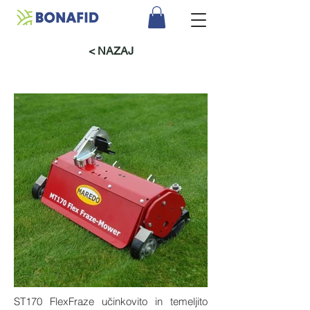
< NAZAJ
MAREDO ST170
FREZA
ST170 FlexFraze učinkovito in temeljito