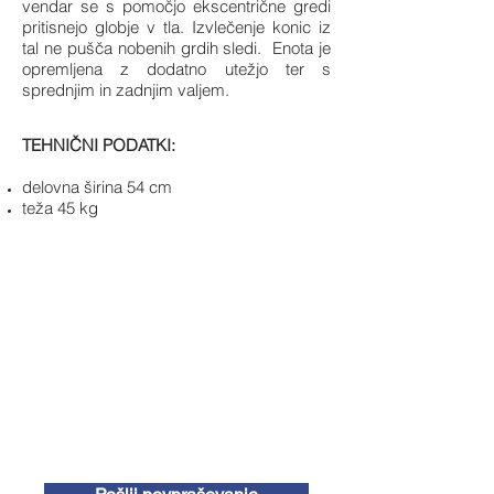
vendar se s pomočjo ekscentrične gredi
pritisnejo globje v tla. Izvlečenje konic iz
tal ne pušča nobenih grdih sledi. Enota je
opremljena z dodatno utežjo ter s
sprednjim in zadnjim valjem.
TEHNIČNI PODATKI:
delovna širina 54 cm
teža 45 kg