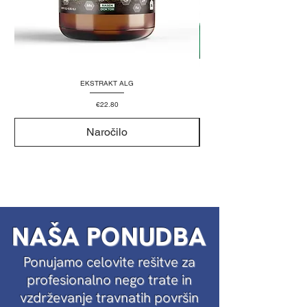
EKSTRAKT ALG
Price
€22.80
Naročilo
NAŠA PONUDBA
Ponujamo celovite rešitve za
profesionalno nego trate in
vzdrževanje travnatih površin