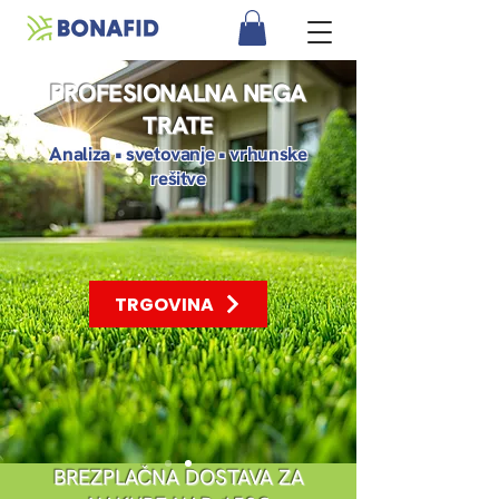
PROFESIONALNA NEGA
TRATE
Analiza • svetovanje • vrhunske
rešitve
TRGOVINA
BREZPLAČNA DOSTAVA ZA