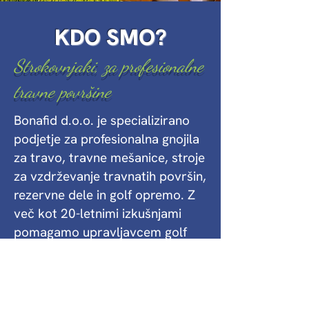
KDO SMO?
Strokovnjaki, za profesionalne
travne površine
Bonafid d.o.o. je specializirano
podjetje za profesionalna gnojila
za travo, travne mešanice, stroje
za vzdrževanje travnatih površin,
rezervne dele in golf opremo. Z
več kot 20-letnimi izkušnjami
pomagamo upravljavcem golf
igrišč, nogometnih igrišč in
športnih parkov do vrhunske
kakovosti trate.