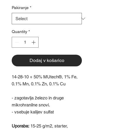
Pakiranje
*
Quantity
*
Dodaj v košarico
14-28-10 + 50% MUtech®, 1% Fe,
0.1% Mn, 0.1% Zn, 0.1% Cu
- zagotavlja železo in druge
mikrohranilne snovi.
- vsebuje kalijev sulfat
Uporaba:
15-25 g/m2, starter,