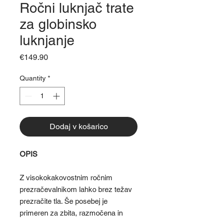
Ročni luknjač trate
za globinsko
luknjanje
Price
€149.90
Quantity
*
Dodaj v košarico
OPIS
Z visokokakovostnim ročnim
prezračevalnikom lahko brez težav
prezračite tla. Še posebej je
primeren za zbita, razmočena in