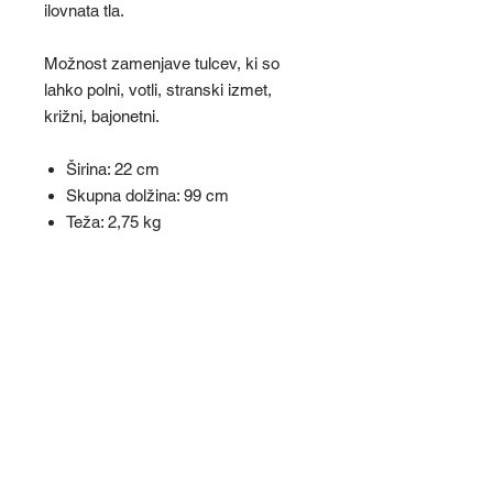
ilovnata tla.
Možnost zamenjave tulcev, ki so
lahko polni, votli, stranski izmet,
križni, bajonetni.
Širina: 22 cm
Skupna dolžina: 99 cm
Teža: 2,75 kg
Material: aluminij
Debelina tulcev med 6 in 19 mm,
dolžina 15,2 cm
BONAFID D.O.O.
M: 031 505 842
E:
info@bonafid.si