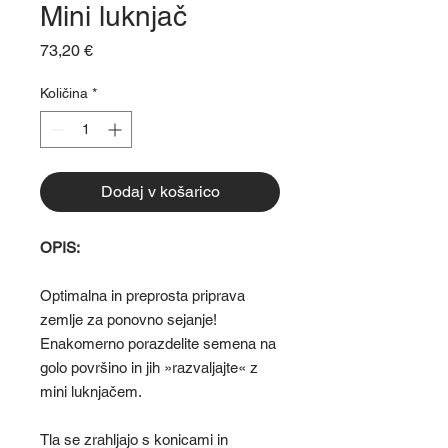
Mini luknjač
Price
73,20 €
Količina
*
Dodaj v košarico
OPIS:
Optimalna in preprosta priprava
zemlje za ponovno sejanje!
Enakomerno porazdelite semena na
golo površino in jih »razvaljajte« z
mini luknjačem.
Tla se zrahljajo s konicami in