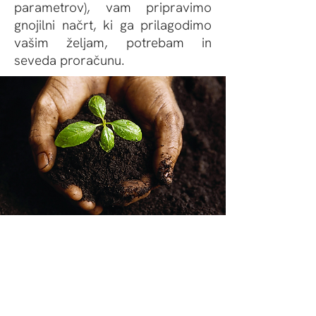
parametrov), vam pripravimo
gnojilni načrt, ki ga prilagodimo
vašim željam, potrebam in
seveda proračunu.
BONAFID D.O.O.
M: 031 505 842
E:
info@bonafid.si